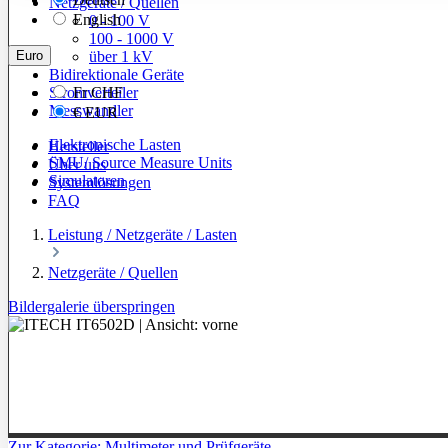
Netzgeräte / Quellen
English
0 - 100 V
100 - 1000 V
Euro
über 1 kV
Bidirektionale Geräte
Stromverteiler
Fr
CHF
Messwandler
€
EUR
Elektronische Lasten
Hersteller
SMU/ Source Measure Units
Über uns
Simulatoren
Systemlösungen
FAQ
Leistung / Netzgeräte / Lasten
Netzgeräte / Quellen
Bildergalerie überspringen
Zur Kategorie: Multimeter und Prüfgeräte