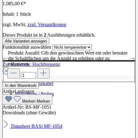
1.085,00 €*
Inhalt:
1 Stück
zzgl. MwSt.
zzgl. Versandkosten
Dieses Produkt ist in
2
Ausführungen erhältlich.
Alle Varianten anzeigen
Funktionalität
auswählen
Produkt Anzahl: Gib den gewünschten Wert ein oder benutze
die Schaltflächen um die Anzahl zu erhöhen oder zu
reduzieren.
Zur Kategorie: Hochfrequenz
Hochfrequenzkabel
In den Warenkorb
Artikel anfragen
Prüfspitzen / Probes
Merken
Merken
Artikel-Nr:
BS-MF-1051
Downloads (ohne Gewähr)
Datasheet BASi MF-1054