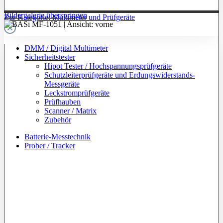
Bildergalerie überspringen
Zur Kategorie: Multimeter und Prüfgeräte
DMM / Digital Multimeter
Sicherheitstester
Hipot Tester / Hochspannungsprüfgeräte
Schutzleiterprüfgeräte und Erdungswiderstands-
Messgeräte
Leckstromprüfgeräte
Prüfhauben
Scanner / Matrix
Zubehör
Batterie-Messtechnik
Prober / Tracker