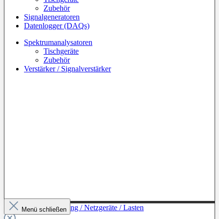
Zubehör
Signalgeneratoren
Datenlogger (DAQs)
Spektrumanalysatoren
Tischgeräte
Zubehör
Verstärker / Signalverstärker
Zur Kategorie: Leistung / Netzgeräte / Lasten
Menü schließen