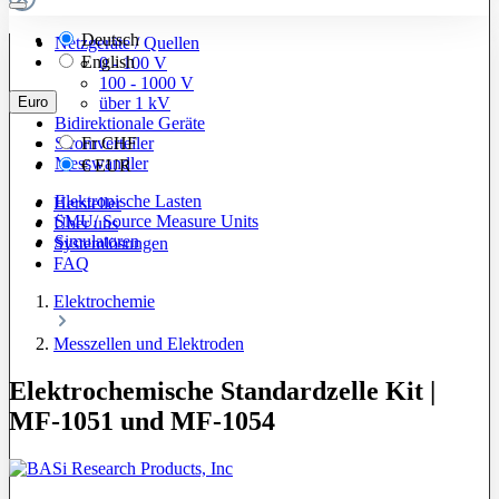
Deutsch
Netzgeräte / Quellen
English
0 - 100 V
100 - 1000 V
Euro
über 1 kV
Bidirektionale Geräte
Stromverteiler
Fr
CHF
Messwandler
€
EUR
Elektronische Lasten
Hersteller
SMU/ Source Measure Units
Über uns
Simulatoren
Systemlösungen
FAQ
Elektrochemie
Messzellen und Elektroden
Elektrochemische Standardzelle Kit |
MF-1051 und MF-1054