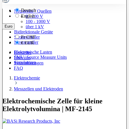
Deutsch
Netzgeräte / Quellen
English
0 - 100 V
100 - 1000 V
Euro
über 1 kV
Bidirektionale Geräte
Stromverteiler
Fr
CHF
Messwandler
€
EUR
Elektronische Lasten
Hersteller
SMU/ Source Measure Units
Über uns
Simulatoren
Systemlösungen
FAQ
Elektrochemie
Messzellen und Elektroden
Elektrochemische Zelle für kleine
Elektrolytvolumina | MF-2145