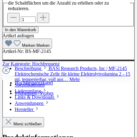
die Schaltflächen um die Anzahl zu erhöhen oder zu
reduzieren.
In den Warenkorb
Artikel anfragen
Merken
Merken
Artikel-Nr:
BS-MF-2145
Zur Kategorie: Hochfrequenz
Beschreibung
BASi Research Products, Inc | MF-2145
Elektrochemische Zelle für kleine Elektrolytvolumina 2 - 15
ml, temperierbar, voll aus…
Mehr
Hochfrequenzkabel
Spezifikationen
Lieferumfang
Prüfspitzen / Probes
Links & Downloads
Anwendungen
Hersteller
Menü schließen