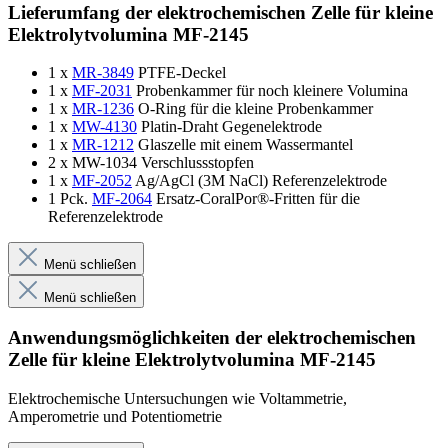
Lieferumfang der elektrochemischen Zelle für kleine
Elektrolytvolumina MF-2145
1 x
MR-3849
PTFE-Deckel
1 x
MF-2031
Probenkammer für noch kleinere Volumina
1 x
MR-1236
O-Ring für die kleine Probenkammer
1 x
MW-4130
Platin-Draht Gegenelektrode
1 x
MR-1212
Glaszelle mit einem Wassermantel
2 x MW-1034 Verschlussstopfen
1 x
MF-2052
Ag/AgCl (3M NaCl) Referenzelektrode
1 Pck.
MF-2064
Ersatz-CoralPor®-Fritten für die
Referenzelektrode
Menü schließen
Menü schließen
Anwendungsmöglichkeiten der elektrochemischen
Zelle für kleine Elektrolytvolumina MF-2145
Elektrochemische Untersuchungen wie Voltammetrie,
Amperometrie und Potentiometrie