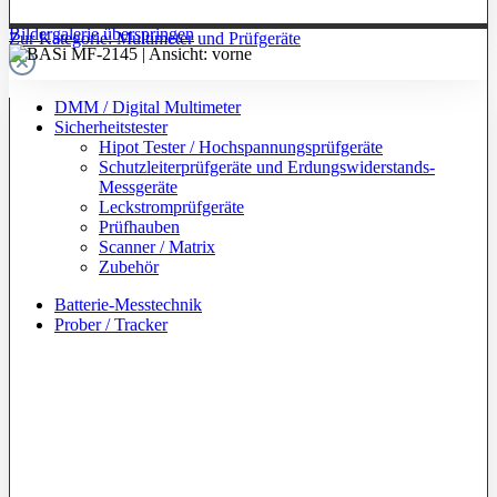
Bildergalerie überspringen
Zur Kategorie: Multimeter und Prüfgeräte
DMM / Digital Multimeter
Sicherheitstester
Hipot Tester / Hochspannungsprüfgeräte
Schutzleiterprüfgeräte und Erdungswiderstands-
Messgeräte
Leckstromprüfgeräte
Prüfhauben
Scanner / Matrix
Zubehör
Batterie-Messtechnik
Prober / Tracker