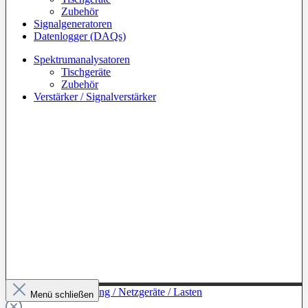
Zubehör
Signalgeneratoren
Datenlogger (DAQs)
Spektrumanalysatoren
Tischgeräte
Zubehör
Verstärker / Signalverstärker
Zur Kategorie: Leistung / Netzgeräte / Lasten
Menü schließen