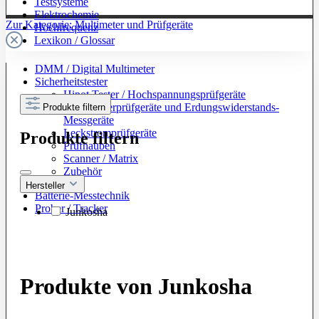
Testsysteme
Elektrochemie
Zur Kategorie: Multimeter und Prüfgeräte
Hochfrequenz
Lexikon / Glossar
DMM / Digital Multimeter
Sicherheitstester
Hipot Tester / Hochspannungsprüfgeräte
Schutzleiterprüfgeräte und Erdungswiderstands-
Produkte filtern
Messgeräte
Leckstromprüfgeräte
Produkte filtern
Prüfhauben
Scanner / Matrix
Zubehör
Hersteller
Batterie-Messtechnik
Prober / Tracker
Junkosha
Produkte von Junkosha