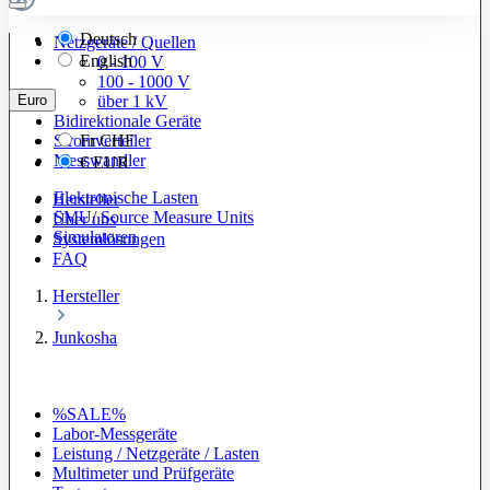
Deutsch
Netzgeräte / Quellen
English
0 - 100 V
100 - 1000 V
Euro
über 1 kV
Bidirektionale Geräte
Stromverteiler
Fr
CHF
Messwandler
€
EUR
Elektronische Lasten
Hersteller
SMU/ Source Measure Units
Über uns
Simulatoren
Systemlösungen
FAQ
Hersteller
Junkosha
%SALE%
Labor-Messgeräte
Leistung / Netzgeräte / Lasten
Multimeter und Prüfgeräte