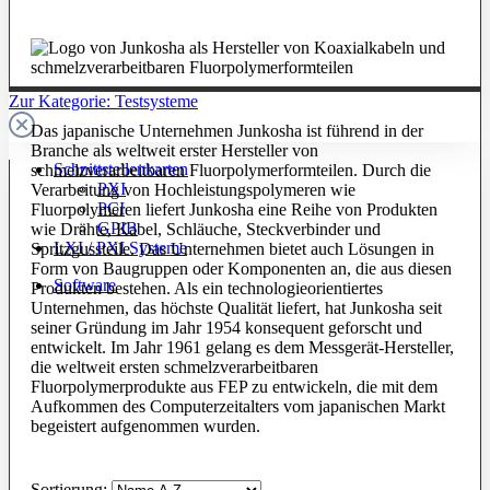
Zur Kategorie: Testsysteme
Das japanische Unternehmen Junkosha ist führend in der
Branche als weltweit erster Hersteller von
Schnittstellenkarten
schmelzverarbeitbaren Fluorpolymerformteilen. Durch die
PXI
Verarbeitung von Hochleistungspolymeren wie
PCI
Fluorpolymeren liefert Junkosha eine Reihe von Produkten
GPIB
wie Drähte, Kabel, Schläuche, Steckverbinder und
LXI / PXI Systeme
Spritzgussteile. Das Unternehmen bietet auch Lösungen in
Form von Baugruppen oder Komponenten an, die aus diesen
Software
Produkten bestehen. Als ein technologieorientiertes
Unternehmen, das höchste Qualität liefert, hat Junkosha seit
seiner Gründung im Jahr 1954 konsequent geforscht und
entwickelt. Im Jahr 1961 gelang es dem Messgerät-Hersteller,
die weltweit ersten schmelzverarbeitbaren
Fluorpolymerprodukte aus FEP zu entwickeln, die mit dem
Aufkommen des Computerzeitalters vom japanischen Markt
begeistert aufgenommen wurden.
Sortierung: