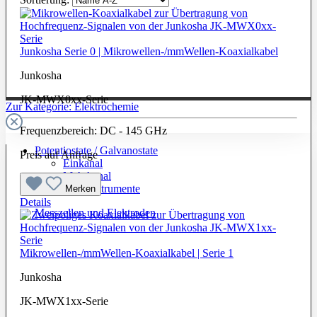
Junkosha Serie 0 | Mikrowellen-/mmWellen-Koaxialkabel
Junkosha
JK-MWX0xx-Serie
Zur Kategorie: Elektrochemie
Frequenzbereich: DC - 145 GHz
Potentiostate / Galvanostate
Preis auf Anfrage
Einkanal
Mehrkanal
Labor-Messinstrumente
Merken
Details
Messzellen und Elektroden
Mikrowellen-/mmWellen-Koaxialkabel | Serie 1
Junkosha
JK-MWX1xx-Serie