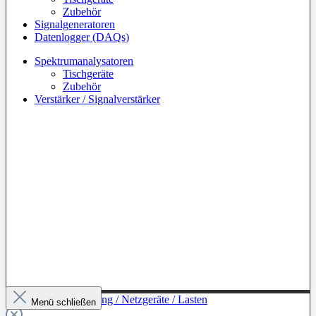
Zubehör
Signalgeneratoren
Datenlogger (DAQs)
Spektrumanalysatoren
Tischgeräte
Zubehör
Verstärker / Signalverstärker
Zur Kategorie: Leistung / Netzgeräte / Lasten
Menü schließen