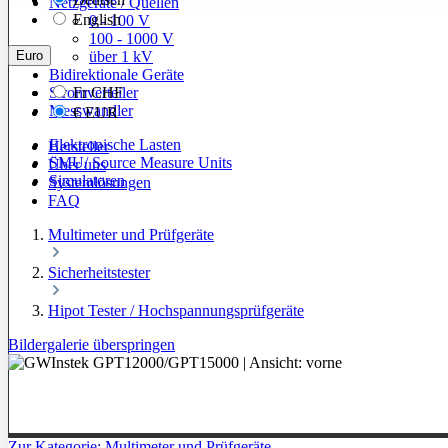
Netzgeräte / Quellen
English
0 - 100 V
100 - 1000 V
Euro
über 1 kV
Bidirektionale Geräte
Stromverteiler
Fr
CHF
Messwandler
€
EUR
Elektronische Lasten
Hersteller
SMU/ Source Measure Units
Über uns
Simulatoren
Systemlösungen
FAQ
Multimeter und Prüfgeräte
Sicherheitstester
Hipot Tester / Hochspannungsprüfgeräte
Bildergalerie überspringen
Zur Kategorie: Multimeter und Prüfgeräte