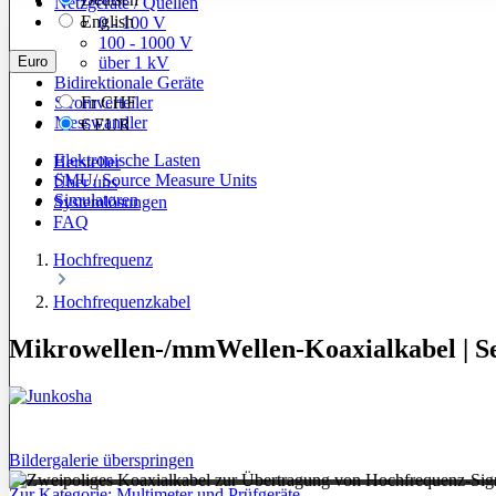
Netzgeräte / Quellen
English
0 - 100 V
100 - 1000 V
Euro
über 1 kV
Bidirektionale Geräte
Stromverteiler
Fr
CHF
Messwandler
€
EUR
Elektronische Lasten
Hersteller
SMU/ Source Measure Units
Über uns
Simulatoren
Systemlösungen
FAQ
Hochfrequenz
Hochfrequenzkabel
Mikrowellen-/mmWellen-Koaxialkabel | Se
Bildergalerie überspringen
Zur Kategorie: Multimeter und Prüfgeräte