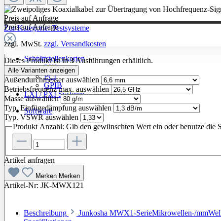
Preis auf Anfrage
Preis auf Anfrage
Zur Kategorie: Testsysteme
zzgl. MwSt.
zzgl. Versandkosten
Schnittstellenkarten
Dieses Produkt ist in
3
Ausführungen erhältlich.
PXI
Alle Varianten anzeigen
PCI
Außendurchmesser
auswählen
GPIB
Betriebsfrequenz max.
auswählen
LXI / PXI Systeme
Masse
auswählen
Typ. Einfügedämpfung
auswählen
Software
Typ. VSWR
auswählen
Produkt Anzahl: Gib den gewünschten Wert ein oder benutze die S
Artikel anfragen
Merken
Merken
Artikel-Nr:
JK-MWX121
Beschreibung
Junkosha MWX1-SerieMikrowellen-/mmWellen-