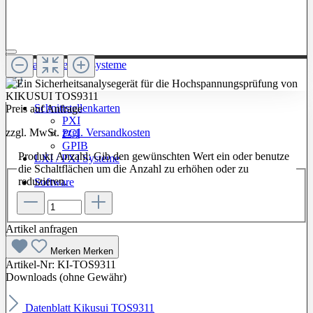
Zur Kategorie: Testsysteme
Schnittstellenkarten
Preis auf Anfrage
PXI
zzgl. MwSt.
zzgl. Versandkosten
PCI
GPIB
Produkt Anzahl: Gib den gewünschten Wert ein oder benutze
LXI / PXI Systeme
die Schaltflächen um die Anzahl zu erhöhen oder zu
reduzieren.
Software
Artikel anfragen
Merken
Merken
Artikel-Nr:
KI-TOS9311
Downloads (ohne Gewähr)
Datenblatt Kikusui TOS9311