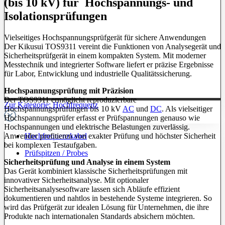
(bis 10 kV) für Hochspannungs- und
Isolationsprüfungen
Vielseitiges Hochspannungsprüfgerät für sichere Anwendungen
Der Kikusui TOS9311 vereint die Funktionen von Analysegerät und
Sicherheitsprüfgerät in einem kompakten System. Mit moderner
Messtechnik und integrierter Software liefert er präzise Ergebnisse
für Labor, Entwicklung und industrielle Qualitätssicherung.
Hochspannungsprüfung mit Präzision
Der TOS9311 ermöglicht reproduzierbare
Zur Kategorie: Hochfrequenz
Hochspannungsprüfungen bis 10 kV
AC
und
DC
. Als vielseitiger
Hochspannungsprüfer erfasst er Prüfspannungen genauso wie
Hochspannungen und elektrische Belastungen zuverlässig.
Hochfrequenzkabel
Anwender profitieren von exakter Prüfung und höchster Sicherheit
bei komplexen Testaufgaben.
Prüfspitzen / Probes
Sicherheitsprüfung und Analyse in einem System
Das Gerät kombiniert klassische Sicherheitsprüfungen mit
innovativer Sicherheitsanalyse. Mit optionaler
Sicherheitsanalysesoftware lassen sich Abläufe effizient
dokumentieren und nahtlos in bestehende Systeme integrieren. So
wird das Prüfgerät zur idealen Lösung für Unternehmen, die ihre
Produkte nach internationalen Standards absichern möchten.