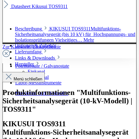
Datasheet Kikusui TOS9311
Beschreibung
KIKUSUI TOS9311Multifunktions-
Sicherheitsanalysegerät (bis 10 kV) für Hochspannungs- und
Isolationsprüfungen Vielseitiges…
Mehr
Optionen & Zubehör
Zur Kategorie: Elektrochemie
Lieferumfang
Links & Downloads
Hersteller
Potentiostate / Galvanostate
Einkanal
Mehrkanal
Menü schließen
Labor-Messinstrumente
Produktinformationen "Multifunktions-
Messzellen und Elektroden
Sicherheitsanalysegerät (10-kV-Modell) |
TOS9311"
KIKUSUI TOS9311
Multifunktions-Sicherheitsanalysegerät