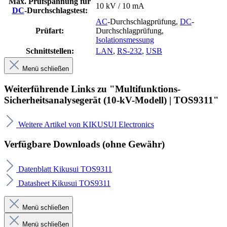
Max. Prüfspannung für
10 kV / 10 mA
DC
-Durchschlagstest:
AC
-Durchschlagprüfung
,
DC
-
Prüfart:
Durchschlagprüfung
,
Isolationsmessung
Schnittstellen:
LAN
,
RS-232
,
USB
Menü schließen
Weiterführende Links zu "Multifunktions-
Sicherheitsanalysegerät (10-kV-Modell) | TOS9311"
Weitere Artikel von KIKUSUI Electronics
Verfügbare Downloads (ohne Gewähr)
Datenblatt Kikusui TOS9311
Datasheet Kikusui TOS9311
Menü schließen
Menü schließen