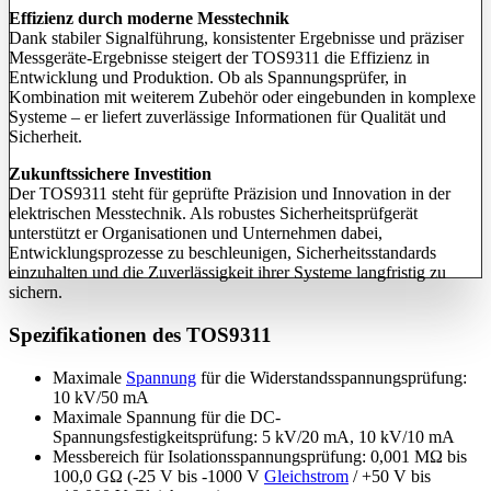
Effizienz durch moderne Messtechnik
Dank stabiler Signalführung, konsistenter Ergebnisse und präziser
Messgeräte-Ergebnisse steigert der TOS9311 die Effizienz in
Entwicklung und Produktion. Ob als Spannungsprüfer, in
Kombination mit weiterem Zubehör oder eingebunden in komplexe
Systeme – er liefert zuverlässige Informationen für Qualität und
Sicherheit.
Zukunftssichere Investition
Der TOS9311 steht für geprüfte Präzision und Innovation in der
elektrischen Messtechnik. Als robustes Sicherheitsprüfgerät
unterstützt er Organisationen und Unternehmen dabei,
Entwicklungsprozesse zu beschleunigen, Sicherheitsstandards
einzuhalten und die Zuverlässigkeit ihrer Systeme langfristig zu
sichern.
Spezifikationen des TOS9311
Maximale
Spannung
für die Widerstandsspannungsprüfung:
10 kV/50 mA
Maximale Spannung für die DC-
Spannungsfestigkeitsprüfung
: 5 kV/20 mA, 10 kV/10 mA
Messbereich für Isolationsspannungsprüfung: 0,001 MΩ bis
100,0 GΩ (-25 V bis -1000 V
Gleichstrom
/ +50 V bis