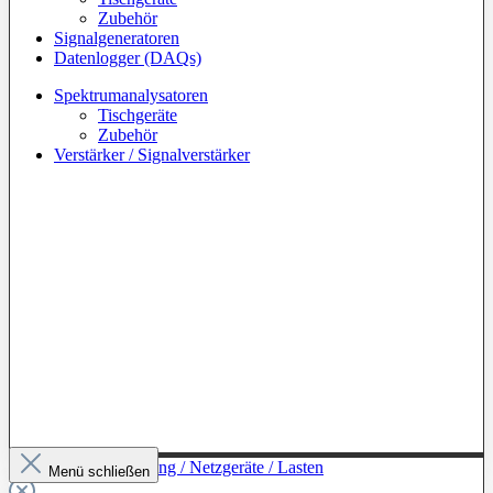
Zubehör
Signalgeneratoren
Datenlogger (DAQs)
Spektrumanalysatoren
Tischgeräte
Zubehör
Verstärker / Signalverstärker
Zur Kategorie: Leistung / Netzgeräte / Lasten
Menü schließen