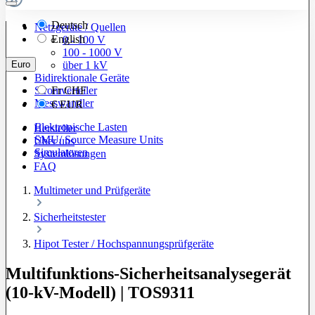
Deutsch
Netzgeräte / Quellen
English
0 - 100 V
100 - 1000 V
Euro
über 1 kV
Bidirektionale Geräte
Stromverteiler
Fr
CHF
Messwandler
€
EUR
Elektronische Lasten
Hersteller
SMU/ Source Measure Units
Über uns
Simulatoren
Systemlösungen
FAQ
Multimeter und Prüfgeräte
Sicherheitstester
Hipot Tester / Hochspannungsprüfgeräte
Multifunktions-Sicherheitsanalysegerät
(10-kV-Modell) | TOS9311