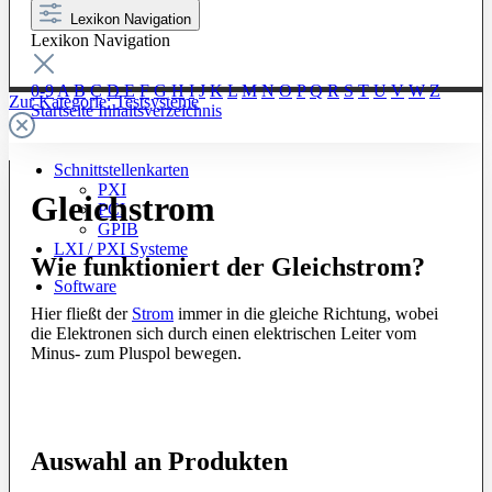
Lexikon Navigation
Lexikon Navigation
0-9
A
B
C
D
E
F
G
H
I
J
K
L
M
N
O
P
Q
R
S
T
U
V
W
Z
Zur Kategorie: Testsysteme
Startseite
Inhaltsverzeichnis
Schnittstellenkarten
PXI
Gleichstrom
PCI
GPIB
LXI / PXI Systeme
Wie funktioniert der Gleichstrom?
Software
Hier fließt der
Strom
immer in die gleiche Richtung, wobei
die Elektronen sich durch einen elektrischen Leiter vom
Minus- zum Pluspol bewegen.
Auswahl an Produkten