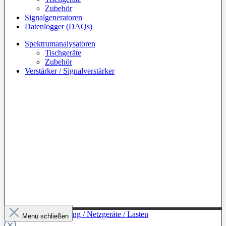
Zubehör
Signalgeneratoren
Datenlogger (DAQs)
Spektrumanalysatoren
Tischgeräte
Zubehör
Verstärker / Signalverstärker
Zur Kategorie: Leistung / Netzgeräte / Lasten
Menü schließen