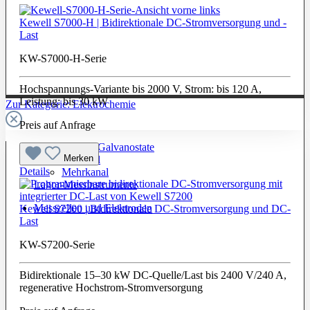
Kewell S7000-H | Bidirektionale DC-Stromversorgung und -
Last
KW-S7000-H-Serie
Hochspannungs-Variante bis 2000 V, Strom: bis 120 A,
Leistung: bis 30 kW
Zur Kategorie: Elektrochemie
Preis auf Anfrage
Potentiostate / Galvanostate
Merken
Einkanal
Details
Mehrkanal
Labor-Messinstrumente
Messzellen und Elektroden
Kewell S7200 | Bidirektionale DC-Stromversorgung und DC-
Last
KW-S7200-Serie
Bidirektionale 15–30 kW DC-Quelle/Last bis 2400 V/240 A,
regenerative Hochstrom-Stromversorgung