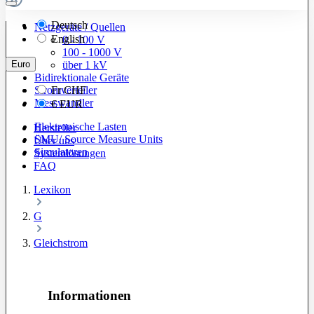
Deutsch
Netzgeräte / Quellen
English
0 - 100 V
100 - 1000 V
Euro
über 1 kV
Bidirektionale Geräte
Stromverteiler
Fr
CHF
Messwandler
€
EUR
Elektronische Lasten
Hersteller
SMU/ Source Measure Units
Über uns
Simulatoren
Systemlösungen
FAQ
Lexikon
G
Gleichstrom
Informationen