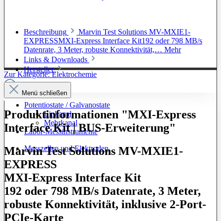
Beschreibung
Marvin Test Solutions MV-MXIE1-
EXPRESSMXI-Express Interface Kit192 oder 798 MB/s
Datenrate, 3 Meter, robuste Konnektivität,…
Mehr
Links & Downloads
Hersteller
Zur Kategorie: Elektrochemie
Menü schließen
Potentiostate / Galvanostate
Produktinformationen "MXI-Express
Einkanal
Mehrkanal
Interface Kit | BUS-Erweiterung"
Labor-Messinstrumente
Messzellen und Elektroden
Marvin Test Solutions MV-MXIE1-
EXPRESS
MXI-Express Interface Kit
192 oder 798 MB/s Datenrate, 3 Meter,
robuste Konnektivität, inklusive 2-Port-
PCIe-Karte