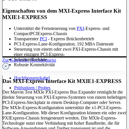
Eigenschaften von dem MXI-Express Interface Kit
MXIE1-EXPRESS
Unterstützt die Fernsteuerung von
PXI
-Express- und
CompactPCIExpress-Chassis
Transparenter
PCI
- Express Brückenbetrieb
PCI-Express-Lane-Konfiguration, 192 MB/s Datenrate
Steuerung von einem oder zwei PXI-Express-Chassis mit
einer einzigen PCI-Express-
Schnittstellenkarte
Zur Kategorie: Hochfrequenz
Robuste Konnektivität
Hochfrequenzkabel
Das MXI-Express Interface Kit MXIE1-EXPRESS
Prüfspitzen / Probes
Der Marvin Test MXIe PXI-Express Bus Expander ermöglicht die
direkte Steuerung von PXI-Express-Systemen von einem beliebigen
PCI-Express-Steckplatz in einem Desktop-Computer oder Server.
Die MXIe-Express-Konfiguration unterstützt die x1-PCI-Express-
Lane-Konfiguration. Mit dieser Konfiguration können ein oder zwei
PXIExpress-Chassis ferngesteuert werden. Die MXIe-Express-
Technologie nutzt eine Verbindung mit hoher Bandbreite, die für
Software-Anwendungen und Treiber transparent ist und die