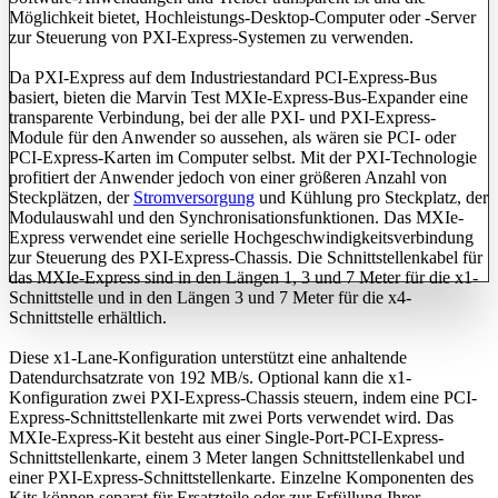
Möglichkeit bietet, Hochleistungs-Desktop-Computer oder -Server
zur Steuerung von PXI-Express-Systemen zu verwenden.
Da PXI-Express auf dem Industriestandard PCI-Express-Bus
basiert, bieten die Marvin Test MXIe-Express-Bus-Expander eine
transparente Verbindung, bei der alle PXI- und PXI-Express-
Module für den Anwender so aussehen, als wären sie PCI- oder
PCI-Express-Karten im Computer selbst. Mit der PXI-Technologie
profitiert der Anwender jedoch von einer größeren Anzahl von
Steckplätzen, der
Stromversorgung
und Kühlung pro Steckplatz, der
Modulauswahl und den Synchronisationsfunktionen. Das MXIe-
Express verwendet eine serielle Hochgeschwindigkeitsverbindung
zur Steuerung des PXI-Express-Chassis. Die Schnittstellenkabel für
das MXIe-Express sind in den Längen 1, 3 und 7 Meter für die x1-
Schnittstelle und in den Längen 3 und 7 Meter für die x4-
Schnittstelle erhältlich.
Diese x1-Lane-Konfiguration unterstützt eine anhaltende
Datendurchsatzrate von 192 MB/s. Optional kann die x1-
Konfiguration zwei PXI-Express-Chassis steuern, indem eine PCI-
Express-Schnittstellenkarte mit zwei Ports verwendet wird. Das
MXIe-Express-Kit besteht aus einer Single-Port-PCI-Express-
Schnittstellenkarte, einem 3 Meter langen Schnittstellenkabel und
einer PXI-Express-Schnittstellenkarte. Einzelne Komponenten des
Kits können separat für Ersatzteile oder zur Erfüllung Ihrer