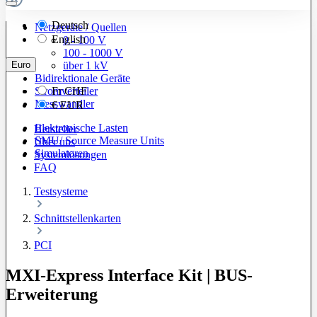
Deutsch
Netzgeräte / Quellen
English
0 - 100 V
100 - 1000 V
Euro
über 1 kV
Bidirektionale Geräte
Stromverteiler
Fr
CHF
Messwandler
€
EUR
Elektronische Lasten
Hersteller
SMU/ Source Measure Units
Über uns
Simulatoren
Systemlösungen
FAQ
Testsysteme
Schnittstellenkarten
PCI
MXI-Express Interface Kit | BUS-
Erweiterung