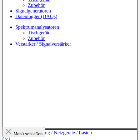
Zubehör
Signalgeneratoren
Datenlogger (DAQs)
Spektrumanalysatoren
Tischgeräte
Zubehör
Verstärker / Signalverstärker
Zur Kategorie: Leistung / Netzgeräte / Lasten
Menü schließen