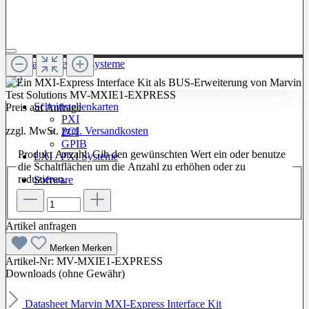
Zur Kategorie: Testsysteme
Schnittstellenkarten
Preis auf Anfrage
PXI
zzgl. MwSt.
zzgl. Versandkosten
PCI
GPIB
Produkt Anzahl: Gib den gewünschten Wert ein oder benutze
LXI / PXI Systeme
die Schaltflächen um die Anzahl zu erhöhen oder zu
reduzieren.
Software
Artikel anfragen
Merken
Merken
Artikel-Nr:
MV-MXIE1-EXPRESS
Downloads (ohne Gewähr)
Datasheet Marvin MXI-Express Interface Kit