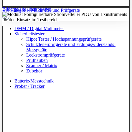
Bildergalerie überspringen
Zur Kategorie: Multimeter und Prüfgeräte
DMM / Digital Multimeter
Sicherheitstester
Hipot Tester / Hochspannungsprüfgeräte
Schutzleiterprüfgeräte und Erdungswiderstands-
Messgeräte
Leckstromprüfgeräte
Prüfhauben
Scanner / Matrix
Zubehör
Batterie-Messtechnik
Prober / Tracker