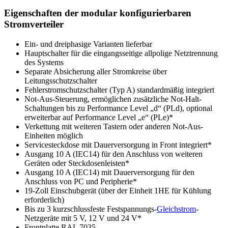
Eigenschaften der modular konfigurierbaren
Stromverteiler
Ein- und dreiphasige Varianten lieferbar
Hauptschalter für die eingangsseitige allpolige Netztrennung
des Systems
Separate Absicherung aller Stromkreise über
Leitungsschutzschalter
Fehlerstromschutzschalter (Typ A) standardmäßig integriert
Not-Aus-Steuerung, ermöglichen zusätzliche Not-Halt-
Schaltungen bis zu Performance Level „d“ (PLd), optional
erweiterbar auf Performance Level „e“ (PLe)*
Verkettung mit weiteren Tastern oder anderen Not-Aus-
Einheiten möglich
Servicesteckdose mit Dauerversorgung in Front integriert*
Ausgang 10 A (IEC14) für den Anschluss von weiteren
Geräten oder Steckdosenleisten*
Ausgang 10 A (IEC14) mit Dauerversorgung für den
Anschluss von PC und Peripherie*
19-Zoll Einschubgerät (über der Einheit 1HE für Kühlung
erforderlich)
Bis zu 3 kurzschlussfeste Festspannungs-
Gleichstrom
-
Netzgeräte mit 5 V, 12 V und 24 V*
Frontplatte RAL 7035