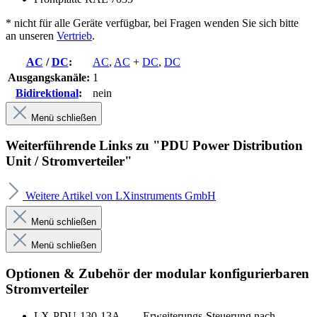
* nicht für alle Geräte verfügbar, bei Fragen wenden Sie sich bitte
an unseren
Vertrieb
.
AC
/
DC
:
AC
,
AC
+
DC
,
DC
Ausgangskanäle:
1
Bidirektional
:
nein
Menü schließen
Weiterführende Links zu "PDU Power Distribution
Unit / Stromverteiler"
Weitere Artikel von LXinstruments GmbH
Menü schließen
Menü schließen
Optionen & Zubehör der modular konfigurierbaren
Stromverteiler
LX-PDU-130-13A Erweiterungs-Steuerung nach