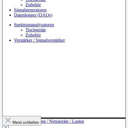
Zubehör
Signalgeneratoren
Datenlogger (DAQs)
Spektrumanalysatoren
Tischgeräte
Zubehör
Verstärker / Signalverstärker
Zur Kategorie: Leistung / Netzgeräte / Lasten
Menü schließen