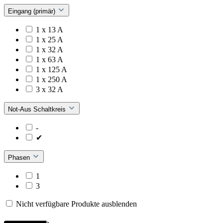
Eingang (primär)
1 x 13 A
1 x 25 A
1 x 32 A
1 x 63 A
1 x 125 A
1 x 250 A
3 x 32 A
Not-Aus Schaltkreis
-
✔
Phasen
1
3
Nicht verfügbare Produkte ausblenden