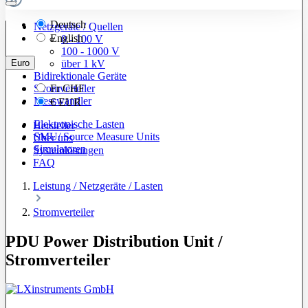
Deutsch
Netzgeräte / Quellen
English
0 - 100 V
100 - 1000 V
Euro
über 1 kV
Bidirektionale Geräte
Stromverteiler
Fr
CHF
Messwandler
€
EUR
Elektronische Lasten
Hersteller
SMU/ Source Measure Units
Über uns
Simulatoren
Systemlösungen
FAQ
Leistung / Netzgeräte / Lasten
Stromverteiler
PDU Power Distribution Unit /
Stromverteiler