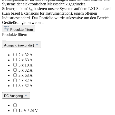
Systeme der elektronischen Messtechnik gegründet.
Schwerpunktmäßg basieren unsere Systeme auf dem LXI Standard
(Lan based Extensions for Instrumentation), einem offenen
Industriestandard. Das Portfolio wurde sukzessive um den Bereich
Gerätelösungen erweitert.
Produkte filtern
Produkte filtern
Ausgang (sekundär)
2 x 32 A
2 x 63 A
3 x 10 A
3 x 32 A
3 x 63 A
4 x 32 A
8 x 32 A
DC Ausgang
-
12 V / 24 V