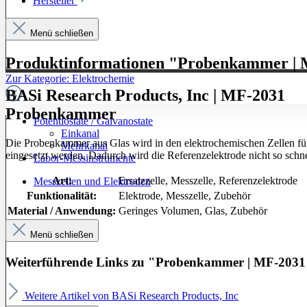
Hersteller
Menü schließen
Produktinformationen "Probenkammer |
Zur Kategorie: Elektrochemie
BASi Research Products, Inc | MF-2031
Probenkammer
Potentiostate / Galvanostate
Einkanal
Die Probenkammer aus Glas wird in den elektrochemischen Zellen fü
Mehrkanal
eingesetzt werden. Dadurch wird die Referenzelektrode nicht so schne
Labor-Messinstrumente
Art:
Ersatzzelle
, Messzelle
, Referenzelektrode
Messzellen und Elektroden
Funktionalität:
Elektrode
, Messzelle
, Zubehör
Material / Anwendung:
Geringes Volumen
, Glas
, Zubehör
Menü schließen
Weiterführende Links zu "Probenkammer | MF-2031
Weitere Artikel von BASi Research Products, Inc