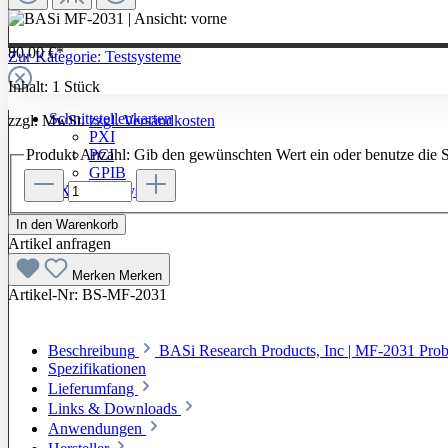
80,00 €*
Zur Kategorie: Testsysteme
Inhalt:
1 Stück
Schnittstellenkarten
zzgl. MwSt.
zzgl. Versandkosten
PXI
Produkt Anzahl: Gib den gewünschten Wert ein oder benutze die S
PCI
GPIB
LXI / PXI Systeme
Software
In den Warenkorb
Artikel anfragen
Merken
Merken
Artikel-Nr:
BS-MF-2031
Beschreibung
BASi Research Products, Inc | MF-2031 Pro
Spezifikationen
Lieferumfang
Links & Downloads
Anwendungen