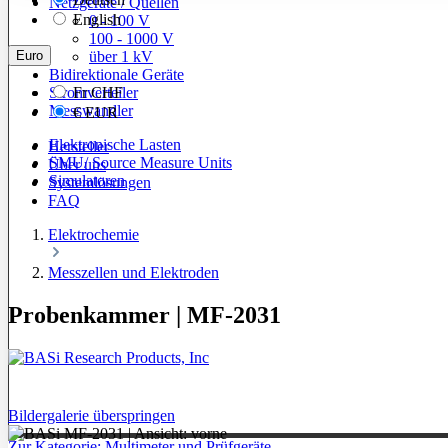
Netzgeräte / Quellen
English
0 - 100 V
100 - 1000 V
Euro
über 1 kV
Bidirektionale Geräte
Stromverteiler
Fr
CHF
Messwandler
€
EUR
Elektronische Lasten
Hersteller
SMU/ Source Measure Units
Über uns
Simulatoren
Systemlösungen
FAQ
Elektrochemie
Messzellen und Elektroden
Probenkammer | MF-2031
Bildergalerie überspringen
Zur Kategorie: Multimeter und Prüfgeräte