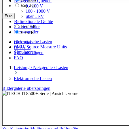
Netzgeräte / Quellen
English
0 - 100 V
100 - 1000 V
Euro
über 1 kV
Bidirektionale Geräte
Stromverteiler
Fr
CHF
Messwandler
€
EUR
Elektronische Lasten
Hersteller
SMU/ Source Measure Units
Über uns
Simulatoren
Systemlösungen
FAQ
Leistung / Netzgeräte / Lasten
Elektronische Lasten
Bildergalerie überspringen
Zur Kategorie: Multimeter und Prüfgeräte