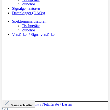
Zubehör
Signalgeneratoren
Datenlogger (DAQs)
Spektrumanalysatoren
Tischgeräte
Zubehör
Verstärker / Signalverstärker
Zur Kategorie: Leistung / Netzgeräte / Lasten
Menü schließen