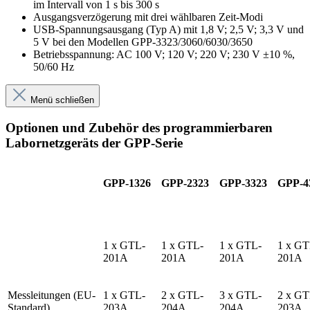
im Intervall von 1 s bis 300 s
Ausgangsverzögerung mit drei wählbaren Zeit-Modi
USB-Spannungsausgang (Typ A) mit 1,8 V; 2,5 V; 3,3 V und
5 V bei den Modellen GPP-3323/3060/6030/3650
Betriebsspannung: AC 100 V; 120 V; 220 V; 230 V ±10 %,
50/60 Hz
Menü schließen
Optionen und Zubehör des programmierbaren
Labornetzgeräts der GPP-Serie
GPP-1326
GPP-2323
GPP-3323
GPP-4
1 x GTL-
1 x GTL-
1 x GTL-
1 x GT
201A
201A
201A
201A
Messleitungen (EU-
1 x GTL-
2 x GTL-
3 x GTL-
2 x GT
Standard)
203A
204A
204A
203A