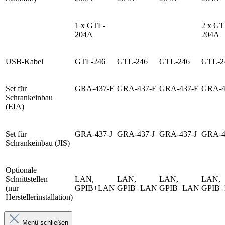
1 x GTL-
2 x GT
204A
204A
USB-Kabel
GTL-246
GTL-246
GTL-246
GTL-2
Set für
GRA-437-E
GRA-437-E
GRA-437-E
GRA-4
Schrankeinbau
(EIA)
Set für
GRA-437-J
GRA-437-J
GRA-437-J
GRA-4
Schrankeinbau (JIS)
Optionale
Schnittstellen
LAN,
LAN,
LAN,
LAN,
(nur
GPIB+LAN
GPIB+LAN
GPIB+LAN
GPIB
Herstellerinstallation)
Menü schließen