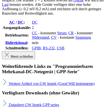
möglich. Die Kanäle 1 + 2 können sowohl als
Quelle
wie auch als
Last
benutzt werden. Alle Geräte verfügen über eine hohe
Auflösung (≤ 0,2 mV/0,2 mA) und zeichnen sich durch geringes
Rauschen und Restwelligkeit aus.
AC
/
DC
:
DC
Ausgangskanäle:
2
CC
- konstanter
Strom
,
CR
- konstanter
Betriebsarten:
Widerstand
,
CV
- konstante
Spannung
Bidirektional
:
nein
Schnittstellen:
GPIB
,
RS-232
,
USB
Menü schließen
Weiterführende Links zu "Programmierbares
Mehrkanal-DC-Netzgerät | GPP-Serie"
Weitere Artikel von GW Instek (Good Will Instruments)
Verfügbare Downloads (ohne Gewähr)
Datasheet GW Instek GPP series