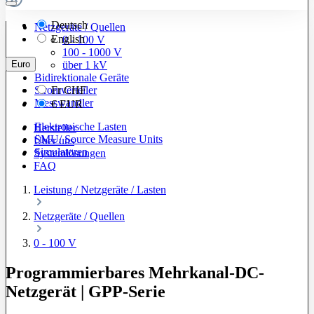
Deutsch
Netzgeräte / Quellen
English
0 - 100 V
100 - 1000 V
Euro
über 1 kV
Bidirektionale Geräte
Stromverteiler
Fr
CHF
Messwandler
€
EUR
Elektronische Lasten
Hersteller
SMU/ Source Measure Units
Über uns
Simulatoren
Systemlösungen
FAQ
Leistung / Netzgeräte / Lasten
Netzgeräte / Quellen
0 - 100 V
Programmierbares Mehrkanal-DC-
Netzgerät | GPP-Serie