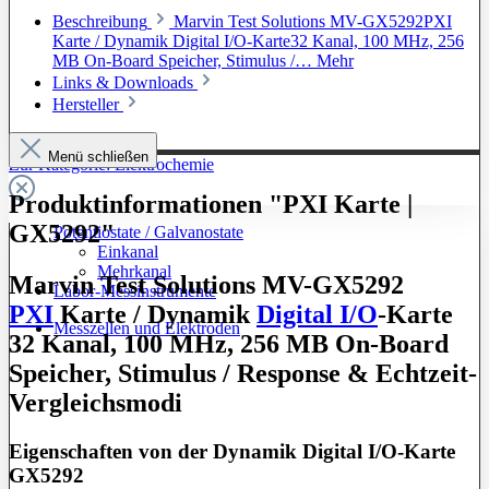
Beschreibung
Marvin Test Solutions MV-GX5292PXI
Karte / Dynamik Digital I/O-Karte32 Kanal, 100 MHz, 256
MB On-Board Speicher, Stimulus /…
Mehr
Links & Downloads
Hersteller
Menü schließen
Zur Kategorie: Elektrochemie
Produktinformationen "PXI Karte |
GX5292"
Potentiostate / Galvanostate
Einkanal
Mehrkanal
Marvin Test Solutions MV-GX5292
Labor-Messinstrumente
PXI
Karte / Dynamik
Digital I/O
-Karte
Messzellen und Elektroden
32 Kanal, 100 MHz, 256 MB On-Board
Speicher, Stimulus / Response & Echtzeit-
Vergleichsmodi
Eigenschaften von der Dynamik Digital I/O-Karte
GX5292