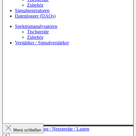
Zubehör
Signalgeneratoren
Datenlogger (DAQs)
Spektrumanalysatoren
Tischgeräte
Zubehör
Verstärker / Signalverstärker
Zur Kategorie: Leistung / Netzgeräte / Lasten
Menü schließen