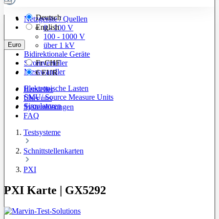
Deutsch
Netzgeräte / Quellen
English
0 - 100 V
100 - 1000 V
Euro
über 1 kV
Bidirektionale Geräte
Stromverteiler
Fr
CHF
Messwandler
€
EUR
Elektronische Lasten
Hersteller
SMU/ Source Measure Units
Über uns
Simulatoren
Systemlösungen
FAQ
Testsysteme
Schnittstellenkarten
PXI
PXI Karte | GX5292