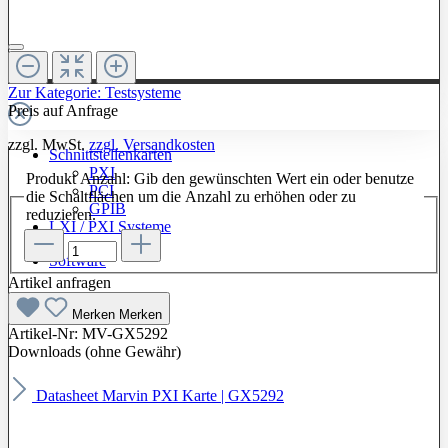
Zur Kategorie: Testsysteme
Preis auf Anfrage
zzgl. MwSt.
zzgl. Versandkosten
Schnittstellenkarten
PXI
Produkt Anzahl: Gib den gewünschten Wert ein oder benutze
PCI
die Schaltflächen um die Anzahl zu erhöhen oder zu
GPIB
reduzieren.
LXI / PXI Systeme
Software
Artikel anfragen
Merken
Merken
Artikel-Nr:
MV-GX5292
Downloads (ohne Gewähr)
Datasheet Marvin PXI Karte | GX5292