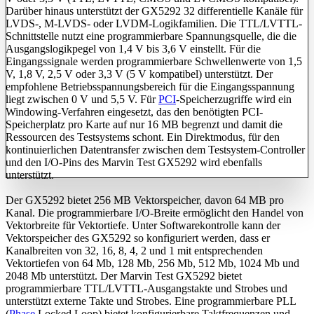
Darüber hinaus unterstützt der GX5292 32 differentielle Kanäle für
LVDS-, M-LVDS- oder LVDM-Logikfamilien. Die TTL/LVTTL-
Schnittstelle nutzt eine programmierbare Spannungsquelle, die die
Ausgangslogikpegel von 1,4 V bis 3,6 V einstellt. Für die
Eingangssignale werden programmierbare Schwellenwerte von 1,5
V, 1,8 V, 2,5 V oder 3,3 V (5 V kompatibel) unterstützt. Der
empfohlene Betriebsspannungsbereich für die Eingangsspannung
liegt zwischen 0 V und 5,5 V. Für
PCI
-Speicherzugriffe wird ein
Windowing-Verfahren eingesetzt, das den benötigten PCI-
Speicherplatz pro Karte auf nur 16 MB begrenzt und damit die
Ressourcen des Testsystems schont. Ein Direktmodus, für den
kontinuierlichen Datentransfer zwischen dem Testsystem-Controller
und den I/O-Pins des Marvin Test GX5292 wird ebenfalls
unterstützt.
Der GX5292 bietet 256 MB Vektorspeicher, davon 64 MB pro
Kanal. Die programmierbare I/O-Breite ermöglicht den Handel von
Vektorbreite für Vektortiefe. Unter Softwarekontrolle kann der
Vektorspeicher des GX5292 so konfiguriert werden, dass er
Kanalbreiten von 32, 16, 8, 4, 2 und 1 mit entsprechenden
Vektortiefen von 64 Mb, 128 Mb, 256 Mb, 512 Mb, 1024 Mb und
2048 Mb unterstützt. Der Marvin Test GX5292 bietet
programmierbare TTL/LVTTL-Ausgangstakte und Strobes und
unterstützt externe Takte und Strobes. Eine programmierbare PLL
(
Phase
Locked Loop) bietet konfigurierbare Taktfrequenzen und