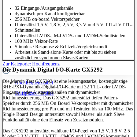
32 Eingangs-/Ausgangskanäle
dynamisch pro Kanal konfigurierbar
256 MB on-board Vektorspeicher
Unterstützt 1,5 V, 1,8 V, 2,5 V, 3,3 V und 5 V TTL/LVTTL-
Schnittstellen
Unterstützt LVDS-, M-LVDS- und LVDM-Schnittstellen
100 MHz Vektor-Rate
Stimulus / Response & Echtzeit-Vergleichsmodi
Arbeitet als Stand-alone-Karte oder mit bis zu sieben
zusätzlichen synchronen Slave-Karten
Zur Kategorie: Hochfrequenz
Die Dynamik Digital I/O-Karte GX5292
Die Marvin Test GX5292 ist eine leistungsstarke, kostengünstige
Hochfrequenzkabel
3HE-PXI-Dynamik-Digital-I/O-Karte mit 32 TTL- oder LVDS-
Eingangs- oder Ausgangskanälen mit dynamischer
Prüfspitzen / Probes
Richtungssteuerung. Das GX5292 unterstützt tiefen Pattern-
Speicher durch 256 MB On-Board-Vektorspeicher mit dynamischer
Richtungssteuerung pro Pin und mit Testraten bis zu 100 MHz. Das
Single-Board-Design unterstützt sowohl Master- als auch Slave-
Funktionalität ohne den Einsatz von Zusatzmodulen.
Das GX5292 unterstützt wählbare I/O-Pegel von 1,5 V, 1,8 V, 2,5
V oder 3,3 V (TTL, LVTTL, CMOS und LVCMOS kompatibel).