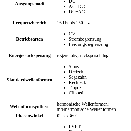
DC
Ausgangsmodi
AC+DC
DC+AC
Frequenzbereich
16 Hz bis 150 Hz
CV
Betriebsarten
Strombegrenzung
Leistungsbegrenzung
Energierückspeisung
regenerativ; rückspeisefähig
Sinus
Dreieck
Sägezahn
Standardwellenformen
Rechteck
Trapez
Clipped
harmonische Wellenformen;
Wellenformsynthese
interharmonische Wellenformen
Phasenwinkel
0° bis 360°
LVRT