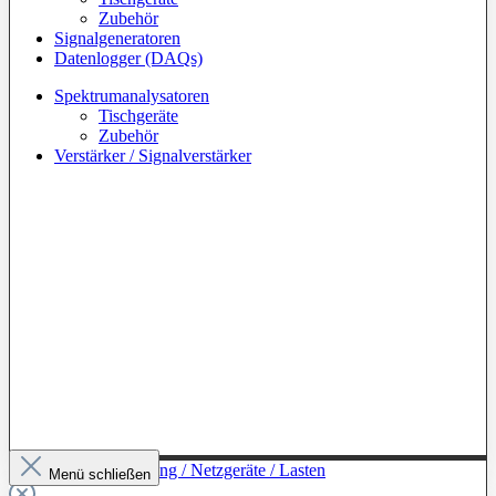
Zubehör
Signalgeneratoren
Datenlogger (DAQs)
Spektrumanalysatoren
Tischgeräte
Zubehör
Verstärker / Signalverstärker
Zur Kategorie: Leistung / Netzgeräte / Lasten
Menü schließen