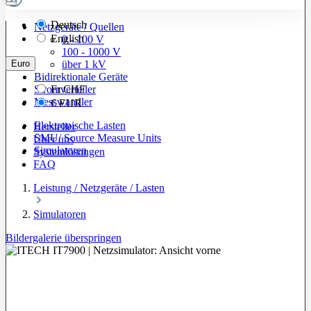
Deutsch
Netzgeräte / Quellen
English
0 - 100 V
100 - 1000 V
Euro
über 1 kV
Bidirektionale Geräte
Stromverteiler
Fr
CHF
Messwandler
€
EUR
Elektronische Lasten
Hersteller
SMU/ Source Measure Units
Über uns
Simulatoren
Systemlösungen
FAQ
Leistung / Netzgeräte / Lasten
Simulatoren
Bildergalerie überspringen