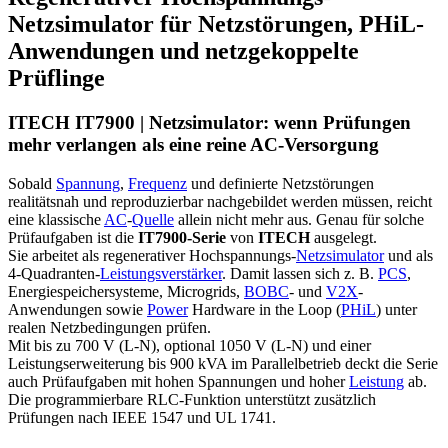
Netzsimulator für Netzstörungen, PHiL-
Anwendungen und netzgekoppelte
Prüflinge
ITECH IT7900 | Netzsimulator: wenn Prüfungen
mehr verlangen als eine reine AC-Versorgung
Sobald
Spannung
,
Frequenz
und definierte Netzstörungen
realitätsnah und reproduzierbar nachgebildet werden müssen, reicht
eine klassische
AC
-
Quelle
allein nicht mehr aus. Genau für solche
Prüfaufgaben ist die
IT7900-Serie
von
ITECH
ausgelegt.
Sie arbeitet als regenerativer Hochspannungs-
Netzsimulator
und als
4-Quadranten-
Leistungsverstärker
. Damit lassen sich z. B.
PCS
,
Energiespeichersysteme, Microgrids,
BOBC
- und
V2X
-
Anwendungen sowie
Power
Hardware in the Loop (
PHiL
) unter
realen Netzbedingungen prüfen.
Mit bis zu 700 V (L-N), optional 1050 V (L-N) und einer
Leistungserweiterung bis 900 kVA im Parallelbetrieb deckt die Serie
auch Prüfaufgaben mit hohen Spannungen und hoher
Leistung
ab.
Die programmierbare RLC-Funktion unterstützt zusätzlich
Prüfungen nach IEEE 1547 und UL 1741.