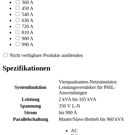
360 A
450 A
540 A
630 A
720 A
810 A
900 A
990 A
Nicht verfügbare Produkte ausblenden
Spezifikationen
Vierquadranten-Netzsimulator;
Systemfunktion
Leistungsverstärker für PHiL-
Anwendungen
Leistung
2 kVA bis 165 kVA
Spannung
350 V L-N
Strom
bis 990 A
Parallelschaltung
Master/Slave-Betrieb bis 960 kVA
AC