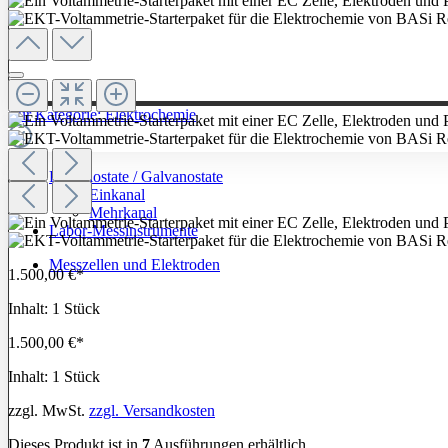
Zur Kategorie: Elektrochemie
Potentiostate / Galvanostate
Einkanal
Mehrkanal
Labor-Messinstrumente
Messzellen und Elektroden
1.500,00 €*
Inhalt:
1 Stück
1.500,00 €*
Inhalt:
1 Stück
zzgl. MwSt.
zzgl. Versandkosten
Dieses Produkt ist in
7
Ausführungen erhältlich.