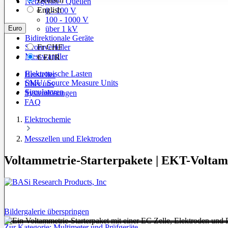
Netzgeräte / Quellen
English
0 - 100 V
100 - 1000 V
Euro
über 1 kV
Bidirektionale Geräte
Stromverteiler
Fr
CHF
Messwandler
€
EUR
Elektronische Lasten
Hersteller
SMU/ Source Measure Units
Über uns
Simulatoren
Systemlösungen
FAQ
Elektrochemie
Messzellen und Elektroden
Voltammetrie-Starterpakete | EKT-Volta
Bildergalerie überspringen
Zur Kategorie: Multimeter und Prüfgeräte