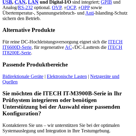
USB
,
CAN
,
LAN
und Digital-I/O
sind integriert;
GPIB
und
Analog/
RS-232
optional.
OVP
, ±
OCP
, ±
OPP
sowie
Übertemperatur-, Spannungseinbruch- und
Anti
-Islanding-Schutz
sichern den Betrieb.
Alternative Produkte
Für reine DC-Hochleistungsversorgung eignet sich die
ITECH
IT6600D-Serie
, für regenerative
AC
-/DC-Lasttests die
ITECH
IT8200E-Serie
.
Passende Produktbereiche
Bidirektionale Geräte
|
Elektronische Lasten
|
Netzgeräte und
Quellen
Sie möchten die ITECH IT-M3900B-Serie in Ihr
Prüfsystem integrieren oder benötigen
Unterstützung bei der Auswahl einer passenden
Konfiguration?
Kontaktieren Sie uns – wir unterstützen Sie bei der optimalen
Systemauslegung und Integration in Ihre Testumgebung.