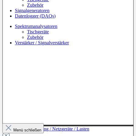
Zubehör
Signalgeneratoren
Datenlogger (DAQs)
Spektrumanalysatoren
Tischgeräte
Zubehör
Verstärker / Signalverstärker
Zur Kategorie: Leistung / Netzgeräte / Lasten
Menü schließen