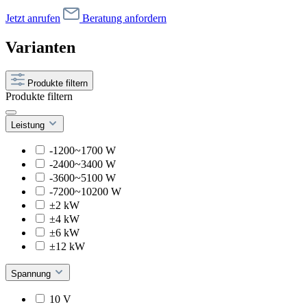
Jetzt anrufen
Beratung anfordern
Varianten
Produkte filtern
Produkte filtern
Leistung
-1200~1700 W
-2400~3400 W
-3600~5100 W
-7200~10200 W
±2 kW
±4 kW
±6 kW
±12 kW
Spannung
10 V