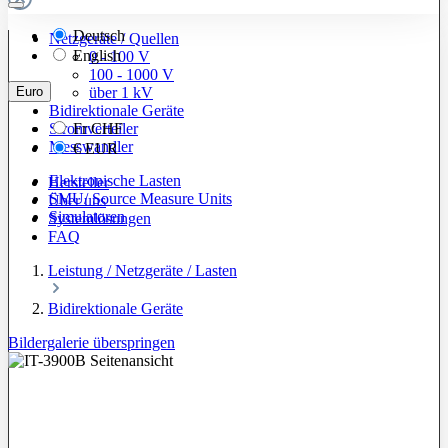
Deutsch
Netzgeräte / Quellen
English
0 - 100 V
100 - 1000 V
Euro
über 1 kV
Bidirektionale Geräte
Stromverteiler
Fr
CHF
Messwandler
€
EUR
Elektronische Lasten
Hersteller
SMU/ Source Measure Units
Über uns
Simulatoren
Systemlösungen
FAQ
Leistung / Netzgeräte / Lasten
Bidirektionale Geräte
Bildergalerie überspringen