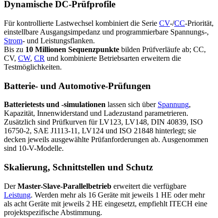
Dynamische DC-Prüfprofile
Für kontrollierte Lastwechsel kombiniert die Serie
CV
-/
CC
-Priorität,
einstellbare Ausgangsimpedanz und programmierbare Spannungs-,
Strom
- und Leistungsflanken.
Bis zu
10 Millionen Sequenzpunkte
bilden Prüfverläufe ab; CC,
CV,
CW
,
CR
und kombinierte Betriebsarten erweitern die
Testmöglichkeiten.
Batterie- und Automotive-Prüfungen
Batterietests und -simulationen
lassen sich über
Spannung
,
Kapazität, Innenwiderstand und Ladezustand parametrieren.
Zusätzlich sind Prüfkurven für LV123, LV148, DIN 40839, ISO
16750-2, SAE J1113-11, LV124 und ISO 21848 hinterlegt; sie
decken jeweils ausgewählte Prüfanforderungen ab. Ausgenommen
sind 10-V-Modelle.
Skalierung, Schnittstellen und Schutz
Der
Master-Slave-Parallelbetrieb
erweitert die verfügbare
Leistung
. Werden mehr als 16 Geräte mit jeweils 1 HE oder mehr
als acht Geräte mit jeweils 2 HE eingesetzt, empfiehlt ITECH eine
projektspezifische Abstimmung.