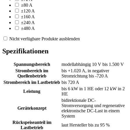
±80 A
±120 A
±160 A
±240 A
±480 A
Nicht verfügbare Produkte ausblenden
Spezifikationen
Spannungsbereich
modellabhängig 10 V bis 1.500 V
Strombereich im
bis +1.020 A, in negativer
Quellenbetrieb
Stromrichtung bis -720 A
Strombereich im Lastbetrieb
bis 720 A
bis 6 kW in 1 HE oder 12 kW in 2
Leistung
HE
bidirektionale DC-
Stromversorgung und regenerative
Gerätekonzept
elektronische DC-Last in einem
System
Rückspeiseanteil im
laut Hersteller bis zu 95 %
Lastbetrieb