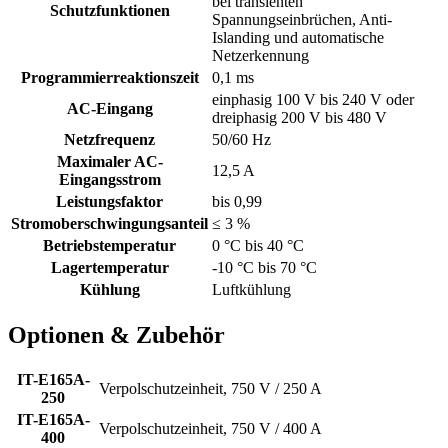
bei transienten
Schutzfunktionen
Spannungseinbrüchen, Anti-
Islanding und automatische
Netzerkennung
Programmierreaktionszeit
0,1 ms
einphasig 100 V bis 240 V oder
AC-Eingang
dreiphasig 200 V bis 480 V
Netzfrequenz
50/60 Hz
Maximaler AC-
12,5 A
Eingangsstrom
Leistungsfaktor
bis 0,99
Stromoberschwingungsanteil
≤ 3 %
Betriebstemperatur
0 °C bis 40 °C
Lagertemperatur
-10 °C bis 70 °C
Kühlung
Luftkühlung
Optionen & Zubehör
IT-E165A-
Verpolschutzeinheit, 750 V / 250 A
250
IT-E165A-
Verpolschutzeinheit, 750 V / 400 A
400