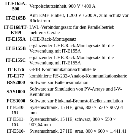
IT-E165A-
Verpolschutzeinheit, 900 V / 400 A
500
Anti-EMF-Einheit, 1.200 V / 200 A, zum Schutz vor
IT-E165B
Rückstrom
IT-E168/IT-
LWL-Verbindungssatz für den Parallelbetrieb
E169
mehrerer Geräte
IT-E155A
1-HE-Rack-Montagesatz
ergänzender 1-HE-Rack-Montagesatz für die
IT-E155B
Verwendung mit IT-E155A
ergänzender 1-HE-Rack-Montagesatz für die
IT-E155C
Verwendung mit IT-E155A
IT-E176
GPIB-Kommunikationsschnittstelle
IT-E177
kombinierte RS-232-/Analog-Kommunikationskarte
BSS2000
Software zur Batteriesimulation
Software zur Simulation von PV-Arrays und I-V-
SAS1000
Kennlinien
FCS3000
Software zur Einkanal-Brennstoffzellensimulation
IT-E510-
Systemschrank, 15 HE, grau, 800 × 550 × 907,64
15U
mm
IT-E511-
Systemschrank, 15 HE, schwarz, 800 × 550 ×
15U
907,64 mm
IT-E510-
Systemschrank, 27 HE, grau, 800 × 600 × 1.441,41