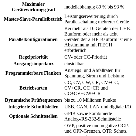
Maximaler
modellabhängig 89 % bis 93 %
Gerätewirkungsgrad
Leistungserweiterung durch
Master-Slave-Parallelbetrieb
Parallelschaltung mehrerer Geräte
Bei mehr als 16 Geräten der 1-HE-
Bauform oder mehr als acht
Parallelkonfigurationen
Geräten der 2-HE-Bauform ist eine
Abstimmung mit ITECH
erforderlich
Regelpriorität
CV- oder CC-Priorität
Ausgangsimpedanz
einstellbar
Anstiegs- und Abfallraten für
Programmierbare Flanken
Spannung, Strom und Leistung
CC, CV, CW, CR, CV+CC,
Betriebsarten
CV+CR, CC+CR und
CC+CV+CW+CR
Dynamische Prüfsequenzen
bis zu 10 Millionen Punkte
Integrierte Schnittstellen
USB, CAN, LAN und digitale I/O
GPIB sowie kombinierte
Optionale Schnittstellen
Analog-/RS-232-Schnittstelle
OVP, positive und negative OCP-
und OPP-Grenzen, OTP, Schutz