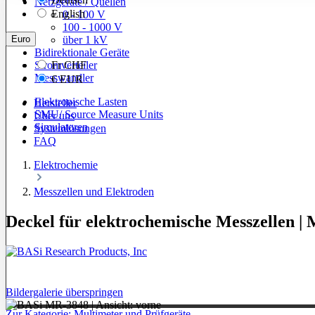
Netzgeräte / Quellen
English
0 - 100 V
100 - 1000 V
Euro
über 1 kV
Bidirektionale Geräte
Stromverteiler
Fr
CHF
Messwandler
€
EUR
Elektronische Lasten
Hersteller
SMU/ Source Measure Units
Über uns
Simulatoren
Systemlösungen
FAQ
Elektrochemie
Messzellen und Elektroden
Deckel für elektrochemische Messzellen |
Bildergalerie überspringen
Zur Kategorie: Multimeter und Prüfgeräte