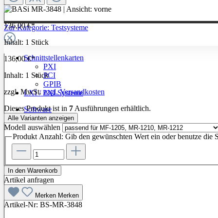
136,00 €*
Zur Kategorie: Testsysteme
Inhalt:
1 Stück
Schnittstellenkarten
136,00 €*
PXI
Inhalt:
1 Stück
PCI
GPIB
zzgl. MwSt.
zzgl. Versandkosten
LXI / PXI Systeme
Dieses Produkt ist in
7
Ausführungen erhältlich.
Software
Alle Varianten anzeigen
Modell
auswählen
Produkt Anzahl: Gib den gewünschten Wert ein oder benutze die S
In den Warenkorb
Artikel anfragen
Merken
Merken
Artikel-Nr:
BS-MR-3848