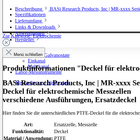
Beschreibung
BASi Research Products, Inc | MR-xxxx Seri
Spezifikationen
Lieferumfang
Links & Downloads
Anwendungen
Zur Kategorie: Elektrochemie
Hersteller
Menü schließen
Potentiostate / Galvanostate
Einkanal
Mehrkanal
Produktinformationen "Deckel für elektr
Labor-Messinstrumente
BASi Research Products, Inc | MR-xxxx Se
Messzellen und Elektroden
Deckel für elektrochemische Messzellen
verschiedene Ausführungen, Ersatzdeckel
Hier finden Sie die unterschiedlichen PTFE-Deckel für die elektroc
Art:
Ersatzzelle
, Messzelle
Funktionalität:
Deckel
Material / Anwendung:
PTFE