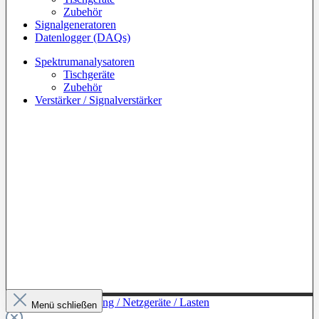
Zubehör
Signalgeneratoren
Datenlogger (DAQs)
Spektrumanalysatoren
Tischgeräte
Zubehör
Verstärker / Signalverstärker
Zur Kategorie: Leistung / Netzgeräte / Lasten
Menü schließen