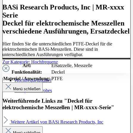
BASi Research Products, Inc | MR-xxxx
Serie
Deckel für elektrochemische Messzellen
verschiedene Ausführungen, Ersatzdeckel
Hier finden Sie die unterschiedlichen PTFE-Deckel für die
elektrochemischen BASi-Messzellen. Diese sind in
unterschiedlichen Ausführungen verfügbar.
Zur Kategorie: Hochfrequenz
Art:
Ersatzzelle
, Messzelle
Funktionalität:
Deckel
Material / Anwendung:
PTFE
Hochfrequenzkabel
Menü schließen
Prüfspitzen / Probes
Weiterführende Links zu "Deckel für
elektrochemische Messzellen | MR-xxxx-Serie"
Weitere Artikel von BASi Research Products, Inc
Menü schließen