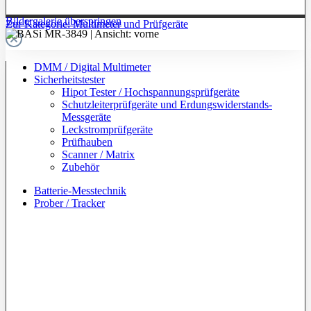
Bildergalerie überspringen
Zur Kategorie: Multimeter und Prüfgeräte
DMM / Digital Multimeter
Sicherheitstester
Hipot Tester / Hochspannungsprüfgeräte
Schutzleiterprüfgeräte und Erdungswiderstands-
Messgeräte
Leckstromprüfgeräte
Prüfhauben
Scanner / Matrix
Zubehör
Batterie-Messtechnik
Prober / Tracker