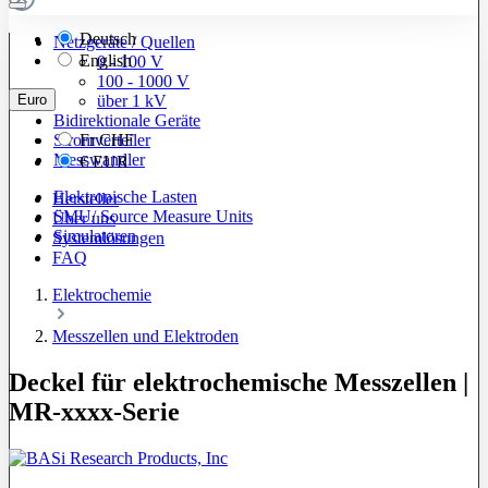
Deutsch
Netzgeräte / Quellen
English
0 - 100 V
100 - 1000 V
Euro
über 1 kV
Bidirektionale Geräte
Stromverteiler
Fr
CHF
Messwandler
€
EUR
Elektronische Lasten
Hersteller
SMU/ Source Measure Units
Über uns
Simulatoren
Systemlösungen
FAQ
Elektrochemie
Messzellen und Elektroden
Deckel für elektrochemische Messzellen |
MR-xxxx-Serie