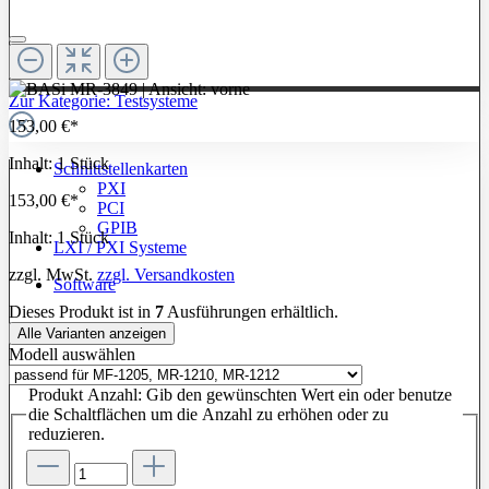
Zur Kategorie: Testsysteme
153,00 €*
Inhalt:
1 Stück
Schnittstellenkarten
PXI
153,00 €*
PCI
GPIB
Inhalt:
1 Stück
LXI / PXI Systeme
zzgl. MwSt.
zzgl. Versandkosten
Software
Dieses Produkt ist in
7
Ausführungen erhältlich.
Alle Varianten anzeigen
Modell
auswählen
Produkt Anzahl: Gib den gewünschten Wert ein oder benutze
die Schaltflächen um die Anzahl zu erhöhen oder zu
reduzieren.