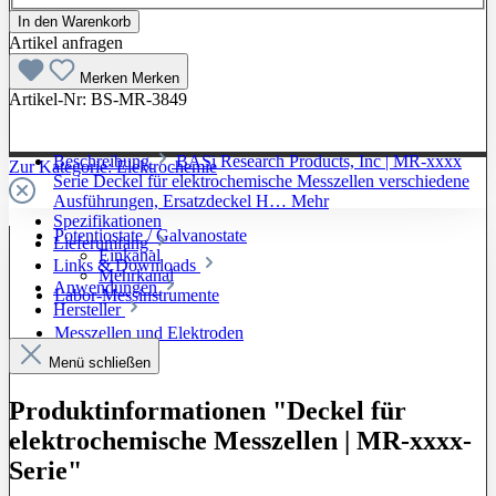
In den Warenkorb
Artikel anfragen
Merken
Merken
Artikel-Nr:
BS-MR-3849
Beschreibung
BASi Research Products, Inc | MR-xxxx
Zur Kategorie: Elektrochemie
Serie Deckel für elektrochemische Messzellen verschiedene
Ausführungen, Ersatzdeckel H…
Mehr
Spezifikationen
Potentiostate / Galvanostate
Lieferumfang
Einkanal
Links & Downloads
Mehrkanal
Anwendungen
Labor-Messinstrumente
Hersteller
Messzellen und Elektroden
Menü schließen
Produktinformationen "Deckel für
elektrochemische Messzellen | MR-xxxx-
Serie"