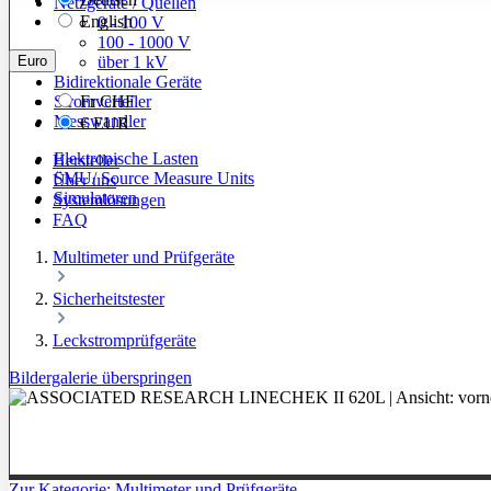
Netzgeräte / Quellen
English
0 - 100 V
100 - 1000 V
Euro
über 1 kV
Bidirektionale Geräte
Stromverteiler
Fr
CHF
Messwandler
€
EUR
Elektronische Lasten
Hersteller
SMU/ Source Measure Units
Über uns
Simulatoren
Systemlösungen
FAQ
Multimeter und Prüfgeräte
Sicherheitstester
Leckstromprüfgeräte
Bildergalerie überspringen
Zur Kategorie: Multimeter und Prüfgeräte