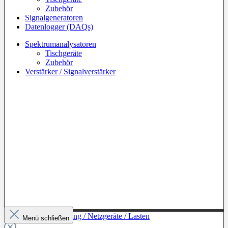
Zubehör
Signalgeneratoren
Datenlogger (DAQs)
Spektrumanalysatoren
Tischgeräte
Zubehör
Verstärker / Signalverstärker
Zur Kategorie: Leistung / Netzgeräte / Lasten
Menü schließen