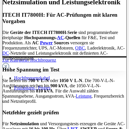
Netzsimulation und Leistungselektronik
ITECH IT7800H: Für AC-Prüfungen mit klaren
Vorgaben
Die
Geräte der ITECH IT7800H-Serie
sind programmierbare
dreiphasige
Hochspannungs-
AC
-Quellen
für F&E, Test und
Produktion. Als
AC
Power
Sources
versorgen sie
Frequenzumrichter, UPS, AC-Motoren,
OBC
, Ladeelektronik, AC-
DC
-Netzteile und Leistungselektronik mit definierten AC-
Prüfbedingungen.
Zur Kategorie: Hochfrequenz
Hohe Spannung im Test
Hochfrequenzkabel
Sie liefern bis
700 V L-N
oder
1050 V L-N
. Die 700-V-L-N-
Ausführungen reichen bis
900 kVA
, die 1050-V-L-N-
Prüfspitzen / Probes
Ausführungen bis
810 kVA
. Für die Auswahl zählen
Spannungsebene, Ausgangsstrom, kVA-
Leistung
, Frequenzbereich
und Netzstörprofil.
Netzfehler gezielt prüfen
Für
Netzsimulation
und Versorgungstests erzeugen die Geräte AC-
Ausgänge mit
16 bis 100 Hz
. Über
LIST
,
SWEEP
und
Surge-&-