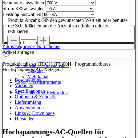
Spannung
auswählen
Strom 3 Φ
auswählen
Leistung
auswählen
Produkt Anzahl: Gib den gewünschten Wert ein oder benutze
die Schaltflächen um die Anzahl zu erhöhen oder zu
reduzieren.
Zur Kategorie: Elektrochemie
Artikel anfragen
Produktdetails zu ITECH IT7800H | Programmierbares
Potentiostate / Galvanostate
Hochspannungs-AC-Netzgerät
Einkanal
Mehrkanal
Beschreibung
Labor-Messinstrumente
Varianten
Spezifikationen
Messzellen und Elektroden
Optionen & Zubehör
Lieferumfang
Anwendungen
Links & Downloads
Hersteller
Hochspannungs-AC-Quellen für