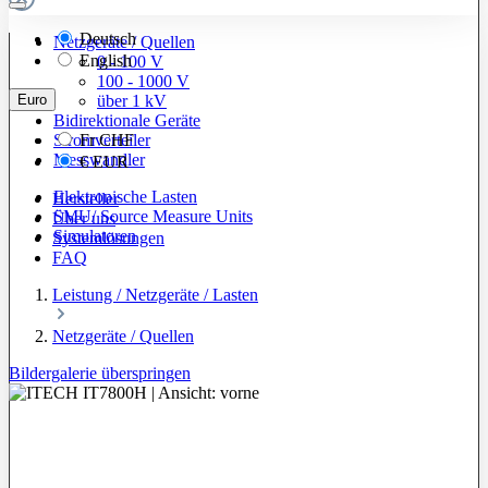
Deutsch
Netzgeräte / Quellen
English
0 - 100 V
100 - 1000 V
Euro
über 1 kV
Bidirektionale Geräte
Stromverteiler
Fr
CHF
Messwandler
€
EUR
Elektronische Lasten
Hersteller
SMU/ Source Measure Units
Über uns
Simulatoren
Systemlösungen
FAQ
Leistung / Netzgeräte / Lasten
Netzgeräte / Quellen
Bildergalerie überspringen