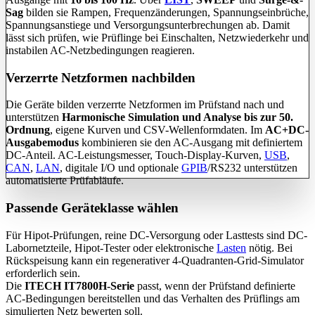
Sag
bilden sie Rampen, Frequenzänderungen, Spannungseinbrüche,
Spannungsanstiege und Versorgungsunterbrechungen ab. Damit
lässt sich prüfen, wie Prüflinge bei Einschalten, Netzwiederkehr und
instabilen AC-Netzbedingungen reagieren.
Verzerrte Netzformen nachbilden
Die Geräte bilden verzerrte Netzformen im Prüfstand nach und
unterstützen
Harmonische Simulation und Analyse bis zur 50.
Ordnung
, eigene Kurven und CSV-Wellenformdaten. Im
AC+DC-
Ausgabemodus
kombinieren sie den AC-Ausgang mit definiertem
DC-Anteil. AC-Leistungsmesser, Touch-Display-Kurven,
USB
,
CAN
,
LAN
, digitale I/O und optionale
GPIB
/RS232 unterstützen
automatisierte Prüfabläufe.
Passende Geräteklasse wählen
Für Hipot-Prüfungen, reine DC-Versorgung oder Lasttests sind DC-
Labornetzteile, Hipot-Tester oder elektronische
Lasten
nötig. Bei
Rückspeisung kann ein regenerativer 4-Quadranten-Grid-Simulator
erforderlich sein.
Die
ITECH IT7800H-Serie
passt, wenn der Prüfstand definierte
AC-Bedingungen bereitstellen und das Verhalten des Prüflings am
simulierten Netz bewerten soll.