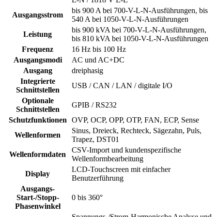
bis 900 A bei 700-V-L-N-Ausführungen, bis
Ausgangsstrom
540 A bei 1050-V-L-N-Ausführungen
bis 900 kVA bei 700-V-L-N-Ausführungen,
Leistung
bis 810 kVA bei 1050-V-L-N-Ausführungen
Frequenz
16 Hz bis 100 Hz
Ausgangsmodi
AC und AC+DC
Ausgang
dreiphasig
Integrierte
USB / CAN / LAN / digitale I/O
Schnittstellen
Optionale
GPIB / RS232
Schnittstellen
Schutzfunktionen
OVP, OCP, OPP, OTP, FAN, ECP, Sense
Sinus, Dreieck, Rechteck, Sägezahn, Puls,
Wellenformen
Trapez, DST01
CSV-Import und kundenspezifische
Wellenformdaten
Wellenformbearbeitung
LCD-Touchscreen mit einfacher
Display
Benutzerführung
Ausgangs-
Start-/Stopp-
0 bis 360°
Phasenwinkel
Spannungs-/Strom-Harmonische Analyse und