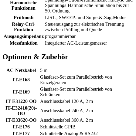
Harmonische
Spannungs-Harmonische Simulation bis zur
Funktionen
50. Ordnung
Prüfmodi
LIST-, SWEEP- und Surge-&-Sag-Modus
Relay-Ctrl-
Steuerausgang zur elektrischen Trennung
Funktion
zwischen Prüfling und Quelle
Ausgangsimpedanz
programmierbar
Messfunktion
Integrierter AC-Leistungsmesser
Optionen & Zubehör
AC-Netzkabel
5 m
Glasfaser-Set zum Parallelbetrieb von
IT-E168
Einzelgeräten
Glasfaser-Set zum Parallelbetrieb von
IT-E169
Schränken
IT-E31220-OO
Anschlusskabel 120 A, 2 m
IT-E32410(20)-
Anschlusskabel 240 A, 2 m
OO
IT-E33620-OO
Anschlusskabel 360 A, 2 m
IT-E176
Schnittstelle GPIB
IT-E177
Schnittstelle Analog & RS232