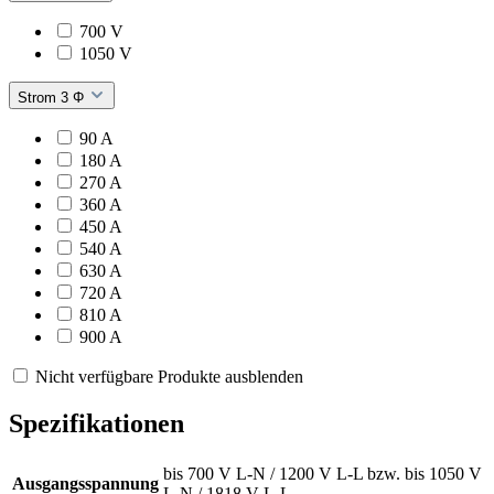
700 V
1050 V
Strom 3 Φ
90 A
180 A
270 A
360 A
450 A
540 A
630 A
720 A
810 A
900 A
Nicht verfügbare Produkte ausblenden
Spezifikationen
bis 700 V L-N / 1200 V L-L bzw. bis 1050 V
Ausgangsspannung
L-N / 1818 V L-L