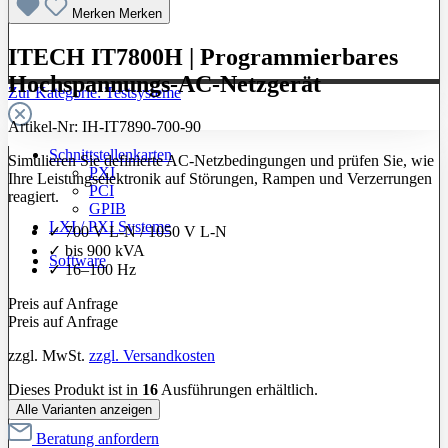
Merken
Merken
ITECH IT7800H | Programmierbares
Hochspannungs-AC-Netzgerät
Zur Kategorie: Testsysteme
Artikel-Nr:
IH-IT7890-700-90
Schnittstellenkarten
Simulieren Sie definierte AC-Netzbedingungen und prüfen Sie, wie
PXI
Ihre Leistungselektronik auf Störungen, Rampen und Verzerrungen
PCI
reagiert.
GPIB
LXI / PXI Systeme
✓ 700 V L-N / 1050 V L-N
✓ bis 900 kVA
Software
✓ 16–100 Hz
Preis auf Anfrage
Preis auf Anfrage
zzgl. MwSt.
zzgl. Versandkosten
Dieses Produkt ist in
16
Ausführungen erhältlich.
Alle Varianten anzeigen
Beratung anfordern