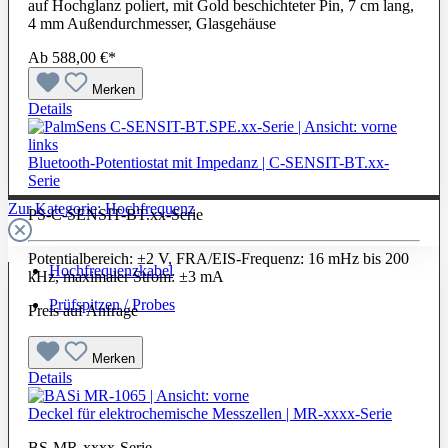
auf Hochglanz poliert, mit Gold beschichteter Pin, 7 cm lang,
4 mm Außendurchmesser, Glasgehäuse
Ab
588,00 €*
Merken
Details
Bluetooth-Potentiostat mit Impedanz | C-SENSIT-BT.xx-
Serie
Zur Kategorie: Hochfrequenz
PS-C-SENSIT-BT.xx-Serie
Potentialbereich: ±2 V, FRA/EIS-Frequenz: 16 mHz bis 200
Hochfrequenzkabel
kHz, maximaler Strom: ±3 mA
Prüfspitzen / Probes
Preis auf Anfrage
Merken
Details
Deckel für elektrochemische Messzellen | MR-xxxx-Serie
BS-MR-xxxx-Serie