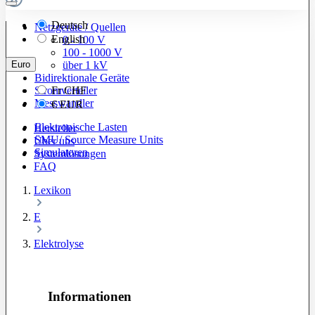
Deutsch
Netzgeräte / Quellen
English
0 - 100 V
100 - 1000 V
Euro
über 1 kV
Bidirektionale Geräte
Stromverteiler
Fr
CHF
Messwandler
€
EUR
Elektronische Lasten
Hersteller
SMU/ Source Measure Units
Über uns
Simulatoren
Systemlösungen
FAQ
Lexikon
E
Elektrolyse
Informationen