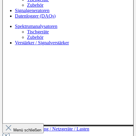
Zubehör
Signalgeneratoren
Datenlogger (DAQs)
Spektrumanalysatoren
Tischgeräte
Zubehör
Verstärker / Signalverstärker
Zur Kategorie: Leistung / Netzgeräte / Lasten
Menü schließen