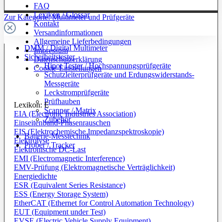
FAQ
Lexikon / Glossar
Zur Kategorie: Multimeter und Prüfgeräte
Kontakt
Versandinformationen
Allgemeine Lieferbedingungen
DMM / Digital Multimeter
Impressum
Sicherheitstester
Datenschutzerklärung
Hipot Tester / Hochspannungsprüfgeräte
Cookie-Einstellungen
Schutzleiterprüfgeräte und Erdungswiderstands-
Messgeräte
Leckstromprüfgeräte
Prüfhauben
Lexikon: E
Scanner / Matrix
EIA (Electronic Industries Association)
Zubehör
Einseitenband-Phasenrauschen
EIS (Elektrochemische Impedanzspektroskopie)
Batterie-Messtechnik
Elektrolyse
Prober / Tracker
Elektronische DC-Last
EMI (Electromagnetic Interference)
EMV-Prüfung (Elektromagnetische Verträglichkeit)
Energiedichte
ESR (Equivalent Series Resistance)
ESS (Energy Storage System)
EtherCAT (Ethernet for Control Automation Technology)
EUT (Equipment under Test)
EVSE (Electric Vehicle Supply Equipment)