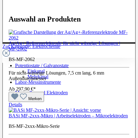
Auswahl an Produkten
Ag/Ag+ Referenzelektrode für nicht wässrige Lösungen |
Zur Kategorie: Elektrochemie
MF-2062
BS-MF-2062
Potentiostate / Galvanostate
Einkanal
Für nicht-wässrige Lösungen, 7,5 cm lang, 6 mm
Mehrkanal
Außendurchmesser
Labor-Messinstrumente
Ab
297,90 €*
Messzellen und Elektroden
Merken
Details
BASi MF-2xxx-Mikro | Arbeitselektroden – Mikroelektroden
BS-MF-2xxx-Mikro-Serie