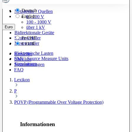
Deutsch
Netzgeräte / Quellen
English
0 - 100 V
100 - 1000 V
Euro
über 1 kV
Bidirektionale Geräte
Stromverteiler
Fr
CHF
Messwandler
€
EUR
Elektronische Lasten
Hersteller
SMU/ Source Measure Units
Über uns
Simulatoren
Systemlösungen
FAQ
Lexikon
P
POVP (Programmable Over Voltage Protection)
Informationen