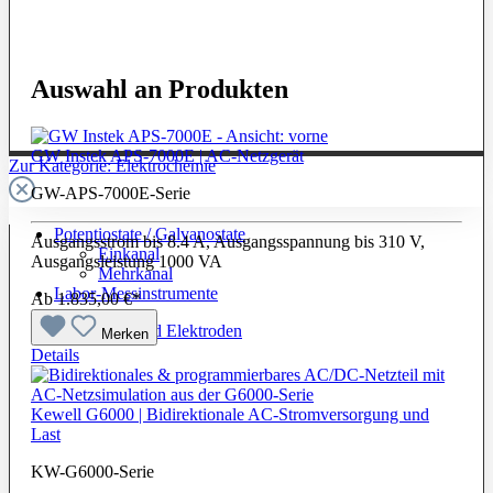
Auswahl an Produkten
GW Instek APS-7000E | AC-Netzgerät
Zur Kategorie: Elektrochemie
GW-APS-7000E-Serie
Potentiostate / Galvanostate
Ausgangsstrom bis 8.4 A, Ausgangsspannung bis 310 V,
Einkanal
Ausgangsleistung 1000 VA
Mehrkanal
Labor-Messinstrumente
Ab
1.835,00 €*
Messzellen und Elektroden
Merken
Details
Kewell G6000 | Bidirektionale AC-Stromversorgung und
Last
KW-G6000-Serie