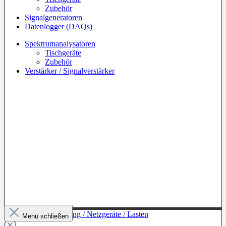
Zubehör
Signalgeneratoren
Datenlogger (DAQs)
Spektrumanalysatoren
Tischgeräte
Zubehör
Verstärker / Signalverstärker
Zur Kategorie: Leistung / Netzgeräte / Lasten
Menü schließen