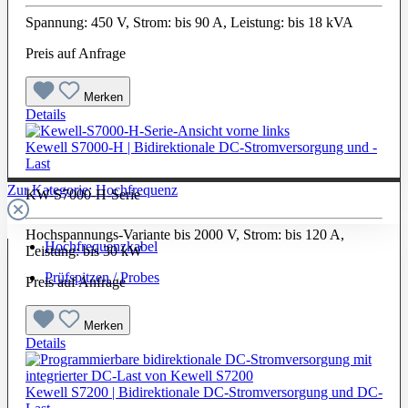
Spannung: 450 V, Strom: bis 90 A, Leistung: bis 18 kVA
Preis auf Anfrage
Merken
Details
Kewell S7000-H | Bidirektionale DC-Stromversorgung und -
Last
Zur Kategorie: Hochfrequenz
KW-S7000-H-Serie
Hochspannungs-Variante bis 2000 V, Strom: bis 120 A,
Hochfrequenzkabel
Leistung: bis 30 kW
Prüfspitzen / Probes
Preis auf Anfrage
Merken
Details
Kewell S7200 | Bidirektionale DC-Stromversorgung und DC-