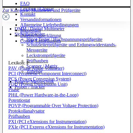
FAQ
Lexikon / Glossar
Zur Kategorie: Multimeter und Prüfgeräte
Kontakt
Versandinformationen
Allgemeine Lieferbedingungen
DMM / Digital Multimeter
Impressum
Sicherheitstester
Datenschutzerklärung
Hipot Tester / Hochspannungsprüfgeräte
Cookie-Einstellungen
Schutzleiterprüfgeräte und Erdungswiderstands-
Messgeräte
Leckstromprüfgeräte
Prüfhauben
Lexikon: P
Scanner / Matrix
PAV (Phase Angle Voltmeter)
Zubehör
PCI (Peripheral Component Interconnect)
PCS (Power Conversion System)
Batterie-Messtechnik
PDU (Power Distribution Unit)
Prober / Tracker
Phase
PHiL (Power Hardware-in-the-Loop)
Potentiostat
POVP (Programmable Over Voltage Protection)
Protokollanalysator
Prüfhauben
PXI (PCI eXtensions for Instrumentation)
PXIe (PCI Express eXtensions for Instrumentation)