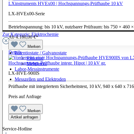
LXinstruments HVEx00 | Hochspannungs-Prüfhaube 10 kV
LX-HVEx00-Serie
Betriebsspannung: bis 10 kV, nutzbarer Prüfraum: bis 750 × 460
Zur Kategorie: Elektrochemie
Ab
4.180,00 €*
Merken
Details
Potentiostate / Galvanostate
Einkanal
Hochspannungs-Prüfhaube integr. Hipot | 10 kV gr.
Mehrkanal
Labor-Messinstrumente
LX-HVE-900IS
Messzellen und Elektroden
Prüfhaube mit integriertem Sicherheitstest, 10 kV, 940 x 640 x 7
Preis auf Anfrage
Merken
Artikel anfragen
Service-Hotline