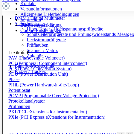
Kontakt
Versandinformationen
Allgemeine Lieferbedingungen
DMM / Digital Multimeter
Impressum
Sicherheitstester
Datenschutzerklärung
Hipot Tester / Hochspannungsprüfgeräte
Cookie-Einstellungen
Schutzleiterprüfgeräte und Erdungswiderstands-Messger
Leckstromprüfgeräte
Prüfhauben
Scanner / Matrix
Lexikon: P
Zubehör
PAV (Phase Angle Voltmeter)
PCI (Peripheral Component Interconnect)
Batterie-Messtechnik
PCS (Power Conversion System)
Prober / Tracker
PDU (Power Distribution Unit)
Phase
PHiL (Power Hardware-in-the-Loop)
Potentiostat
POVP (Programmable Over Voltage Protection)
Protokollanalysator
Prüfhauben
PXI (PCI eXtensions for Instrumentation)
PXIe (PCI Express eXtensions for Instrumentation)